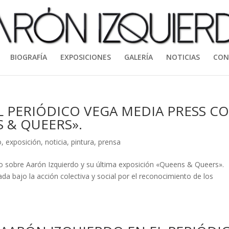
BIOGRAFÍA
EXPOSICIONES
GALERÍA
NOTICIAS
CON
L PERIÓDICO VEGA MEDIA PRESS C
 & QUEERS».
o
,
exposición
,
noticia
,
pintura
,
prensa
ulo sobre Aarón Izquierdo y su última exposición «Queens & Queers».
a bajo la acción colectiva y social por el reconocimiento de los