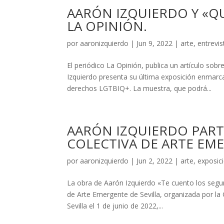
AARÓN IZQUIERDO Y «Q
LA OPINIÓN.
por
aaronizquierdo
|
Jun 9, 2022
|
arte
,
entrevis
El periódico La Opinión, publica un artículo so
Izquierdo presenta su última exposición enmarcad
derechos LGTBIQ+. La muestra, que podrá...
AARÓN IZQUIERDO PARTI
COLECTIVA DE ARTE EME
por
aaronizquierdo
|
Jun 2, 2022
|
arte
,
exposic
La obra de Aarón Izquierdo «Te cuento los segun
de Arte Emergente de Sevilla, organizada por l
Sevilla el 1 de junio de 2022,...