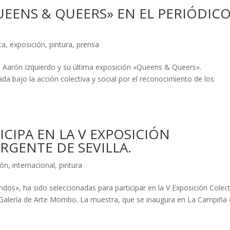
UEENS & QUEERS» EN EL PERIÓDIC
ta
,
exposición
,
pintura
,
prensa
bre Aarón Izquierdo y su última exposición «Queens & Queers».
a bajo la acción colectiva y social por el reconocimiento de los
CIPA EN LA V EXPOSICIÓN
RGENTE DE SEVILLA.
ión
,
internacional
,
pintura
dos», ha sido seleccionadas para participar en la V Exposición Colect
a Galería de Arte Mombo. La muestra, que se inaugura en La Campiña