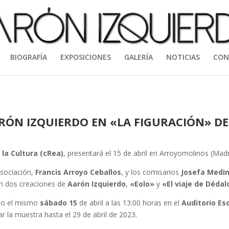
BIOGRAFÍA
EXPOSICIONES
GALERÍA
NOTICIAS
CON
ARÓN IZQUIERDO EN «LA FIGURACIÓN» DE
la Cultura (cRea)
, presentará el 15 de abril en Arroyomolinos (Madr
asociación,
Francis Arroyo Ceballos
, y los comisarios
Josefa Medi
an dos creaciones de
Aarón Izquierdo
,
«Eolo»
y
«El viaje de Dédal
abo el mismo
sábado 15
de abril a las 13:00 horas en el
Auditorio Es
r la muestra hasta el 29 de abril de 2023.