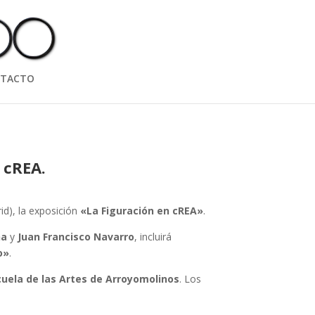
TACTO
 cREA.
id), la exposición
«La Figuración en cREA»
.
na
y
Juan Francisco Navarro
, incluirá
o»
.
cuela de las Artes de Arroyomolinos
. Los