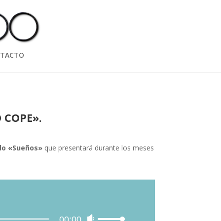
TACTO
 COPE».
do «Sueños»
que presentará durante los meses
00:00
Utiliza