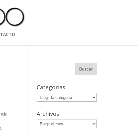
TACTO
Categorías
Categorías
e
Archivos
ncia
n
Archivos
o,