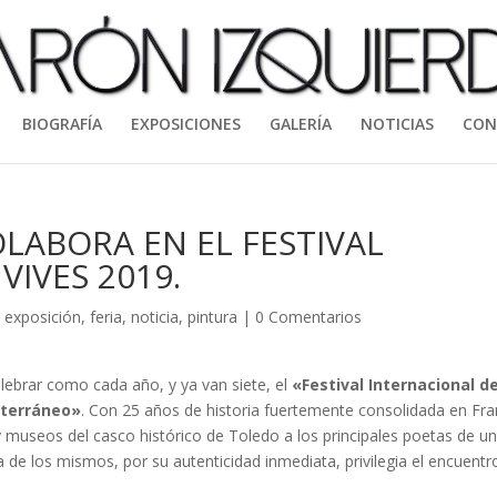
BIOGRAFÍA
EXPOSICIONES
GALERÍA
NOTICIAS
CON
LABORA EN EL FESTIVAL
VIVES 2019.
,
exposición
,
feria
,
noticia
,
pintura
|
0 Comentarios
elebrar como cada año, y ya van siete, el
«Festival Internacional d
iterráneo»
. Con 25 años de historia fuertemente consolidada en Fra
 y museos del casco histórico de Toledo a los principales poetas de u
a de los mismos, por su autenticidad inmediata, privilegia el encuentr