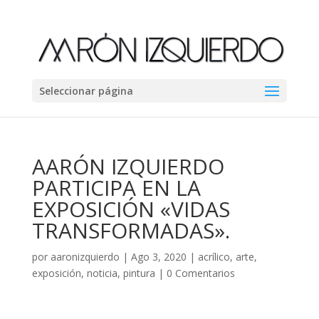
Seleccionar página
AARÓN IZQUIERDO
PARTICIPA EN LA
EXPOSICIÓN «VIDAS
TRANSFORMADAS».
por
aaronizquierdo
|
Ago 3, 2020
|
acrílico
,
arte
,
exposición
,
noticia
,
pintura
|
0 Comentarios