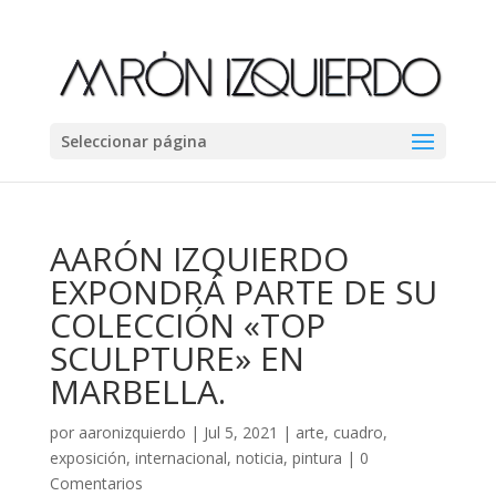
Seleccionar página
AARÓN IZQUIERDO
EXPONDRÁ PARTE DE SU
COLECCIÓN «TOP
SCULPTURE» EN
MARBELLA.
por
aaronizquierdo
|
Jul 5, 2021
|
arte
,
cuadro
,
exposición
,
internacional
,
noticia
,
pintura
|
0
Comentarios