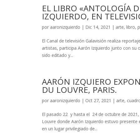
EL LIBRO «ANTOLOGÍA 
IZQUIERDO, EN TELEVISI
por
aaronizquierdo
|
Dic 14, 2021
|
arte
,
libro
,
p
El Canal de televisión Galavisión realiza reporta
artistas, participa Aarón Izquierdo junto con su 
sido editado y...
AARÓN IZQUIERO EXPON
DU LOUVRE, PARIS.
por
aaronizquierdo
|
Oct 27, 2021
|
arte
,
cuadr
El pasado 22 y hasta el 24 de octubre de 2021, t
Louvre donde Aarón Izquierdo estuvo presente en
en un lugar privilegiado de...