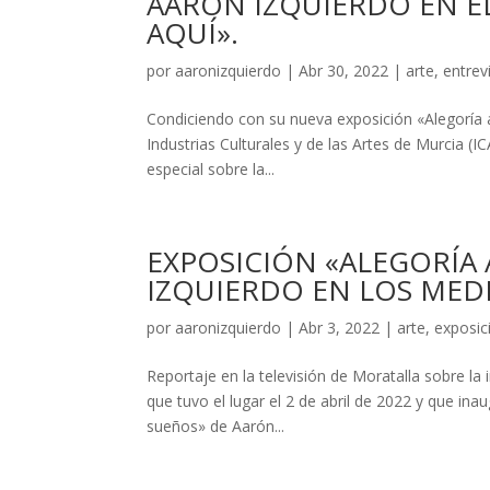
AARÓN IZQUIERDO EN E
AQUÍ».
por
aaronizquierdo
|
Abr 30, 2022
|
arte
,
entrev
Condiciendo con su nueva exposición «Alegoría a
Industrias Culturales y de las Artes de Murcia (I
especial sobre la...
EXPOSICIÓN «ALEGORÍA
IZQUIERDO EN LOS MEDI
por
aaronizquierdo
|
Abr 3, 2022
|
arte
,
exposic
Reportaje en la televisión de Moratalla sobre la
que tuvo el lugar el 2 de abril de 2022 y que inau
sueños» de Aarón...