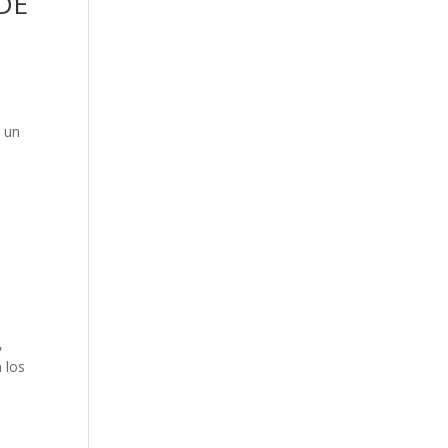
DE
a un
,
a los