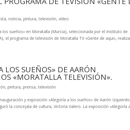
L PROGRAMA DE TEVISIÓN «GENTE 
ista
,
noticia
,
pintura
,
televisión
,
vídeo
 los sueños» en Moratalla (Murcia), seleccionada por el Instituto de
CA), el programa de televisión de Moratalla TV «Gente de aquí», realiz
 A LOS SUEÑOS» DE AARÓN
OS «MORATALLA TELEVISIÓN».
ión
,
pintura
,
prensa
,
televisión
 inauguración y exposición «Alegoría a los sueños» de Aarón Izquierdo
guró la concejala de cultura, Victoria Valero. La exposición «Alegoría 