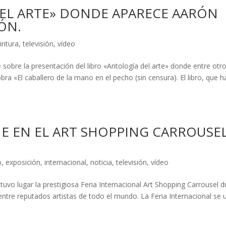
DEL ARTE» DONDE APARECE AARÓN
ÓN.
intura
,
televisión
,
vídeo
je sobre la presentación del libro «Antología del arte» donde entre otr
obra «El caballero de la mano en el pecho (sin censura). El libro, que h
E EN EL ART SHOPPING CARROUSE
o
,
exposición
,
internacional
,
noticia
,
televisión
,
vídeo
uvo lugar la prestigiosa Feria Internacional Art Shopping Carrousel d
tre reputados artistas de todo el mundo. La Feria Internacional se 