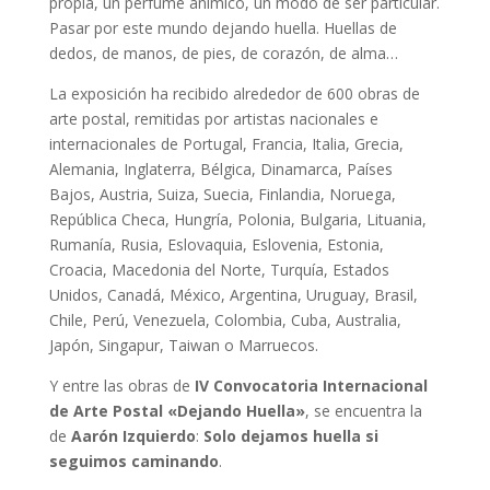
propia, un perfume anímico, un modo de ser particular.
Pasar por este mundo dejando huella. Huellas de
dedos, de manos, de pies, de corazón, de alma…
La exposición ha recibido alrededor de 600 obras de
arte postal, remitidas por artistas nacionales e
internacionales de Portugal, Francia, Italia, Grecia,
Alemania, Inglaterra, Bélgica, Dinamarca, Países
Bajos, Austria, Suiza, Suecia, Finlandia, Noruega,
República Checa, Hungría, Polonia, Bulgaria, Lituania,
Rumanía, Rusia, Eslovaquia, Eslovenia, Estonia,
Croacia, Macedonia del Norte, Turquía, Estados
Unidos, Canadá, México, Argentina, Uruguay, Brasil,
Chile, Perú, Venezuela, Colombia, Cuba, Australia,
Japón, Singapur, Taiwan o Marruecos.
Y entre las obras de
IV Convocatoria Internacional
de Arte Postal «Dejando Huella»
, se encuentra la
de
Aarón Izquierdo
:
Solo dejamos huella si
seguimos caminando
.