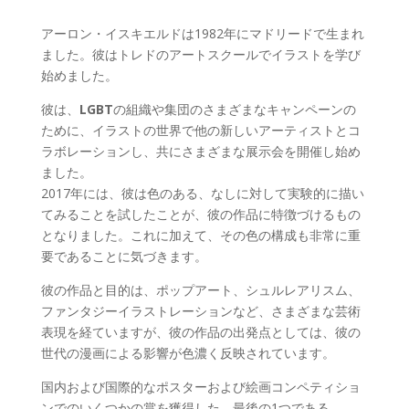
アーロン・イスキエルドは1982年にマドリードで生まれ
ました。彼はトレドのアートスクールでイラストを学び
始めました。
彼は、
LGBT
の組織や集団のさまざまなキャンペーンの
ために、イラストの世界で他の新しいアーティストとコ
ラボレーションし、共にさまざまな展示会を開催し始め
ました。
2017年には、彼は色のある、なしに対して実験的に描い
てみることを試したことが、彼の作品に特徴づけるもの
となりました。これに加えて、その色の構成も非常に重
要であることに気づきます。
彼の作品と目的は、ポップアート、シュルレアリスム、
ファンタジーイラストレーションなど、さまざまな芸術
表現を経ていますが、彼の作品の出発点としては、彼の
世代の漫画による影響が色濃く反映されています。
国内および国際的なポスターおよび絵画コンペティショ
ンでのいくつかの賞を獲得した。最後の1つである