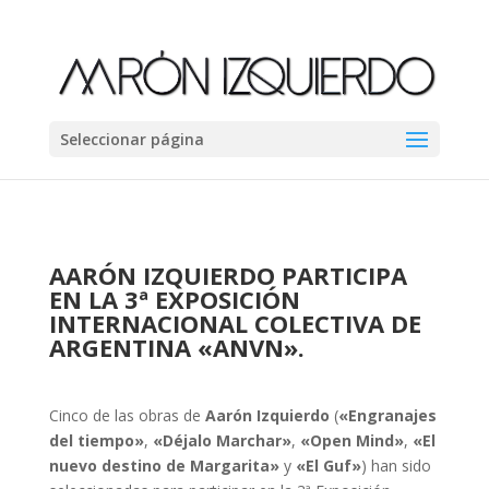
Seleccionar página
AARÓN IZQUIERDO PARTICIPA
EN LA 3ª EXPOSICIÓN
INTERNACIONAL COLECTIVA DE
ARGENTINA
«
ANVN
».
Cinco de las obras de
Aarón Izquierdo
(
«Engranajes
del tiempo»
,
«Déjalo Marchar»
,
«Open Mind»
,
«El
nuevo destino de Margarita»
y
«El Guf»
) han sido