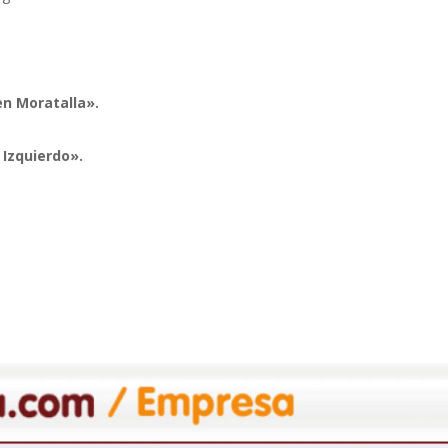
en Moratalla
».
 Izquierdo
».