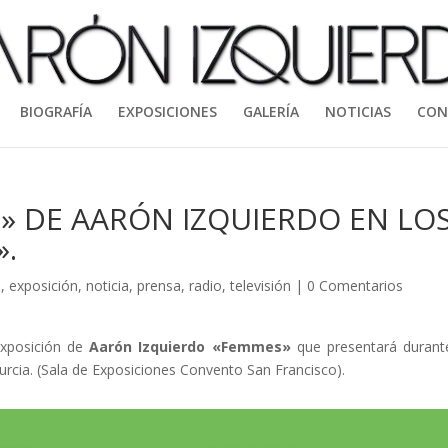
BIOGRAFÍA
EXPOSICIONES
GALERÍA
NOTICIAS
CON
» DE AARÓN IZQUIERDO EN LO
.
o
,
exposición
,
noticia
,
prensa
,
radio
,
televisión
|
0 Comentarios
exposición de
Aarón Izquierdo «Femmes»
que presentará durant
rcia. (Sala de Exposiciones Convento San Francisco).