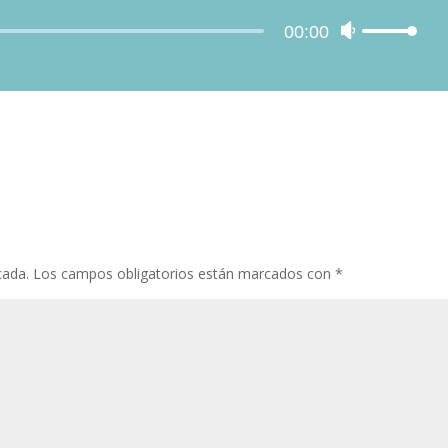
Reproductor
00:00
Utiliza
de
las
audio
teclas
de
flecha
arriba/abajo
para
aumentar
o
disminuir
el
cada.
Los campos obligatorios están marcados con
*
volumen.