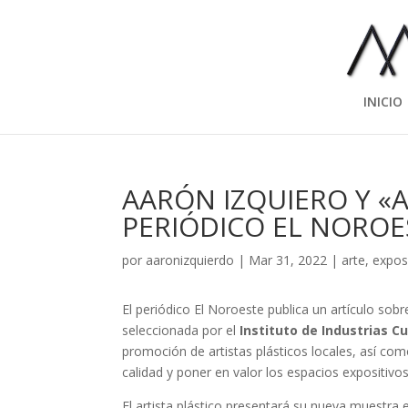
INICIO
AARÓN IZQUIERO Y «A
PERIÓDICO EL NOROE
por
aaronizquierdo
|
Mar 31, 2022
|
arte
,
expos
El periódico El Noroeste publica un artículo sob
seleccionada
por el
Instituto de Industrias Cu
promoción de artistas plásticos locales, así co
calidad y poner en valor los espacios expositivo
El artista plástico presentará su nueva muestra 