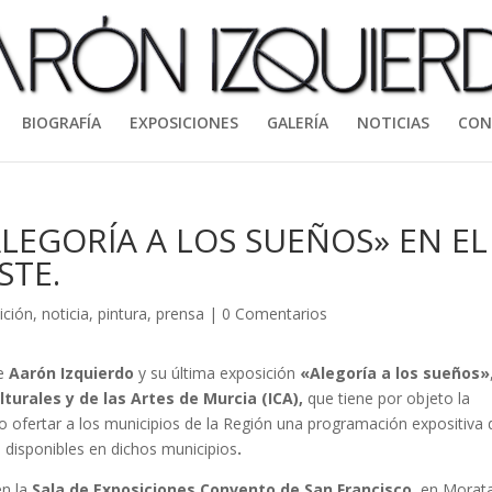
BIOGRAFÍA
EXPOSICIONES
GALERÍA
NOTICIAS
CON
LEGORÍA A LOS SUEÑOS» EN EL
STE.
ición
,
noticia
,
pintura
,
prensa
|
0 Comentarios
re
Aarón Izquierdo
y su última exposición
«Alegoría a los sueños»
lturales y de las Artes de Murcia (ICA),
que tiene por objeto la
mo ofertar a los municipios de la Región una programación expositiva 
s disponibles en dichos municipios
.
en la
Sala de Exposiciones Convento de San Francisco
, en Morata