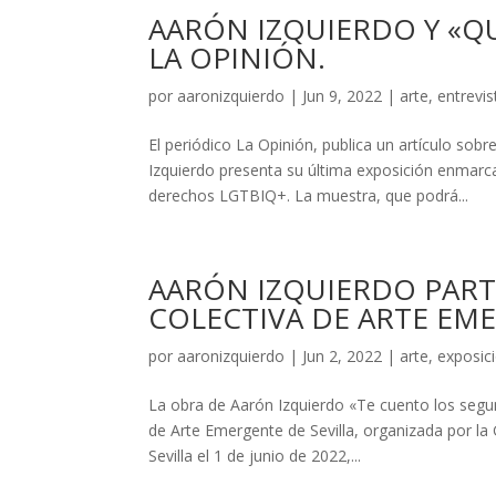
AARÓN IZQUIERDO Y «Q
LA OPINIÓN.
por
aaronizquierdo
|
Jun 9, 2022
|
arte
,
entrevis
El periódico La Opinión, publica un artículo so
Izquierdo presenta su última exposición enmarcad
derechos LGTBIQ+. La muestra, que podrá...
AARÓN IZQUIERDO PARTI
COLECTIVA DE ARTE EME
por
aaronizquierdo
|
Jun 2, 2022
|
arte
,
exposic
La obra de Aarón Izquierdo «Te cuento los segun
de Arte Emergente de Sevilla, organizada por l
Sevilla el 1 de junio de 2022,...