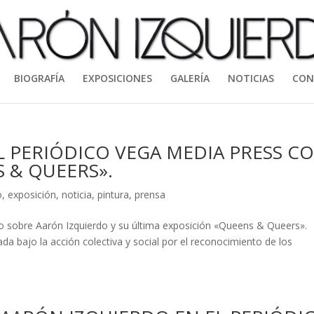
BIOGRAFÍA
EXPOSICIONES
GALERÍA
NOTICIAS
CON
L PERIÓDICO VEGA MEDIA PRESS C
 & QUEERS».
o
,
exposición
,
noticia
,
pintura
,
prensa
ulo sobre Aarón Izquierdo y su última exposición «Queens & Queers».
a bajo la acción colectiva y social por el reconocimiento de los