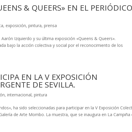
UEENS & QUEERS» EN EL PERIÓDIC
ta
,
exposición
,
pintura
,
prensa
bre Aarón Izquierdo y su última exposición «Queens & Queers».
a bajo la acción colectiva y social por el reconocimiento de los
CIPA EN LA V EXPOSICIÓN
RGENTE DE SEVILLA.
ión
,
internacional
,
pintura
dos», ha sido seleccionadas para participar en la V Exposición Colect
a Galería de Arte Mombo. La muestra, que se inaugura en La Campiña