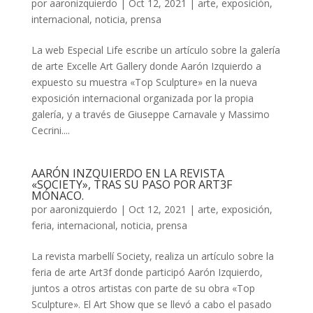
por
aaronizquierdo
|
Oct 12, 2021
|
arte
,
exposición
,
internacional
,
noticia
,
prensa
La web Especial Life escribe un artículo sobre la galería
de arte Excelle Art Gallery donde Aarón Izquierdo a
expuesto su muestra «Top Sculpture» en la nueva
exposición internacional organizada por la propia
galería, y a través de Giuseppe Carnavale y Massimo
Cecrini....
AARÓN INZQUIERDO EN LA REVISTA
«SOCIETY», TRAS SU PASO POR ART3F
MÓNACO.
por
aaronizquierdo
|
Oct 12, 2021
|
arte
,
exposición
,
feria
,
internacional
,
noticia
,
prensa
La revista marbellí Society, realiza un artículo sobre la
feria de arte Art3f donde participó Aarón Izquierdo,
juntos a otros artistas con parte de su obra «Top
Sculpture». El Art Show que se llevó a cabo el pasado