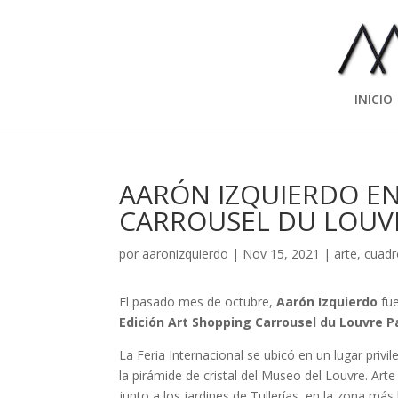
INICIO
AARÓN IZQUIERDO EN
CARROUSEL DU LOUV
por
aaronizquierdo
|
Nov 15, 2021
|
arte
,
cuadr
El pasado mes de octubre,
Aarón Izquierdo
fue
Edición Art Shopping Carrousel du Louvre P
La Feria Internacional se ubicó en un lugar priv
la pirámide de cristal del Museo del Louvre. Arte
junto a los jardines de Tullerías, en la zona más