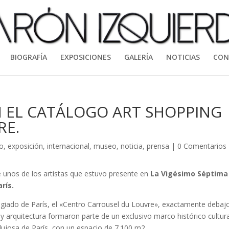
BIOGRAFÍA
EXPOSICIONES
GALERÍA
NOTICIAS
CON
 EL CATÁLOGO ART SHOPPING
RE.
o
,
exposición
,
internacional
,
museo
,
noticia
,
prensa
|
0 Comentarios
 unos de los artistas que estuvo presente en
La Vigésimo Séptima
arís.
ilegiado de París, el «Centro Carrousel du Louvre», exactamente debaj
 y arquitectura formaron parte de un exclusivo marco histórico cultura
 lujosa de París, con un espacio de 7.100 m2.