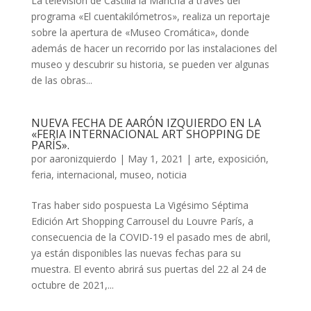
La televisión de Castilla la Mancha a través del
programa «El cuentakilómetros», realiza un reportaje
sobre la apertura de «Museo Cromática», donde
además de hacer un recorrido por las instalaciones del
museo y descubrir su historia, se pueden ver algunas
de las obras...
NUEVA FECHA DE AARÓN IZQUIERDO EN LA
«FERIA INTERNACIONAL ART SHOPPING DE
PARÍS».
por
aaronizquierdo
|
May 1, 2021
|
arte
,
exposición
,
feria
,
internacional
,
museo
,
noticia
Tras haber sido pospuesta La Vigésimo Séptima
Edición Art Shopping Carrousel du Louvre París, a
consecuencia de la COVID-19 el pasado mes de abril,
ya están disponibles las nuevas fechas para su
muestra. El evento abrirá sus puertas del 22 al 24 de
octubre de 2021,...