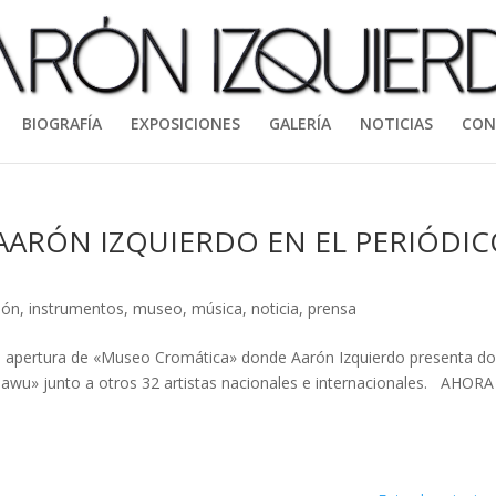
BIOGRAFÍA
EXPOSICIONES
GALERÍA
NOTICIAS
CON
AARÓN IZQUIERDO EN EL PERIÓDI
ión
,
instrumentos
,
museo
,
música
,
noticia
,
prensa
a apertura de «Museo Cromática» donde Aarón Izquierdo presenta do
Mawu» junto a otros 32 artistas nacionales e internacionales. AHORA