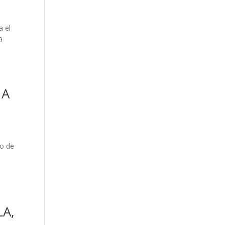
a el
9
NA
so de
A,