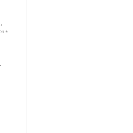
u
on el
.