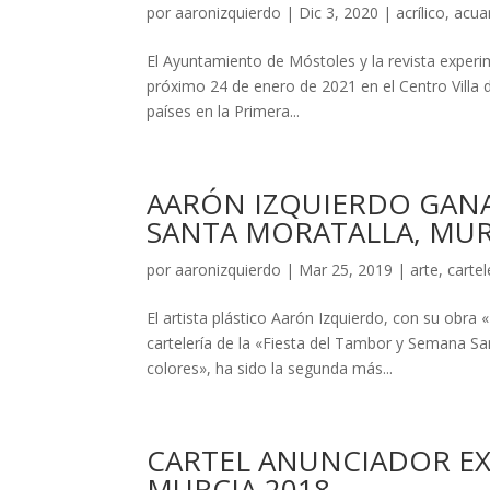
por
aaronizquierdo
|
Dic 3, 2020
|
acrílico
,
acua
El Ayuntamiento de Móstoles y la revista experim
próximo 24 de enero de 2021 en el Centro Villa 
países en la Primera...
AARÓN IZQUIERDO GANA
SANTA MORATALLA, MURC
por
aaronizquierdo
|
Mar 25, 2019
|
arte
,
cartel
El artista plástico Aarón Izquierdo, con su obr
cartelería de la «Fiesta del Tambor y Semana Sa
colores», ha sido la segunda más...
CARTEL ANUNCIADOR EX
MURCIA 2018.