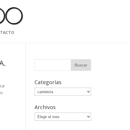
TACTO
A.
Categorías
eca
Categorías
su
Archivos
Archivos