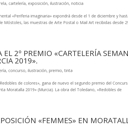
rela
,
cartelería
,
exposición
,
ilustración
,
noticia
ental «Periferia imaginaria» expondrá desde el 1 de diciembre y hast
de Móstoles, las muestras de Arte Postal o Mail Art recibidas desde 2
 EL 2º PREMIO «CARTELERÍA SEMA
IA 2019».
ería
,
concurso
,
ilustración
,
premio
,
tinta
a «Redobles de colores», gana de nuevo el segundo premio del Concur
nta Moratalla 2019» (Murcia). La obra del Toledano, «Redobles de
POSICIÓN «FEMMES» EN MORATALL