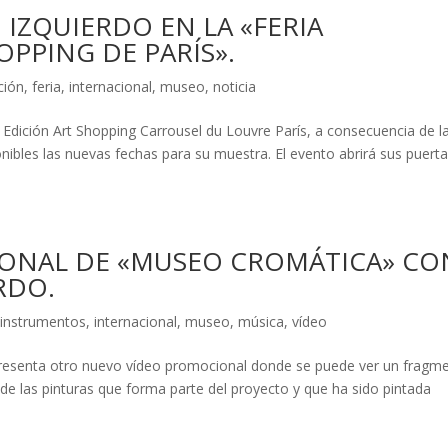
IZQUIERDO EN LA «FERIA
PPING DE PARÍS».
ción
,
feria
,
internacional
,
museo
,
noticia
Edición Art Shopping Carrousel du Louvre París, a consecuencia de l
nibles las nuevas fechas para su muestra. El evento abrirá sus puert
ONAL DE «MUSEO CROMÁTICA» CO
RDO.
,
instrumentos
,
internacional
,
museo
,
música
,
vídeo
presenta otro nuevo vídeo promocional donde se puede ver un fragm
 de las pinturas que forma parte del proyecto y que ha sido pintada