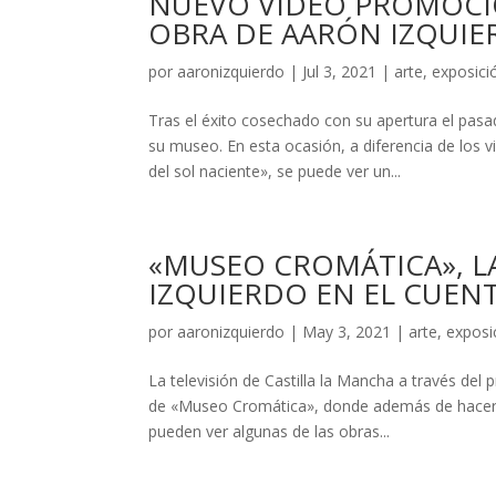
NUEVO VIDEO PROMOCI
OBRA DE AARÓN IZQUIE
por
aaronizquierdo
|
Jul 3, 2021
|
arte
,
exposici
Tras el éxito cosechado con su apertura el pas
su museo. En esta ocasión, a diferencia de los 
del sol naciente», se puede ver un...
«MUSEO CROMÁTICA», LA
IZQUIERDO EN EL CUEN
por
aaronizquierdo
|
May 3, 2021
|
arte
,
exposi
La televisión de Castilla la Mancha a través del
de «Museo Cromática», donde además de hacer un
pueden ver algunas de las obras...