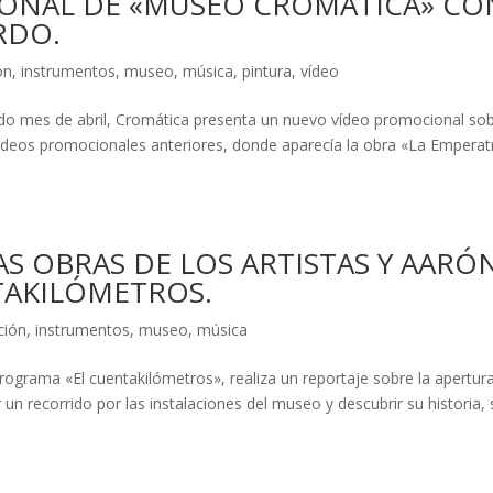
ONAL DE «MUSEO CROMÁTICA» CO
RDO.
ón
,
instrumentos
,
museo
,
música
,
pintura
,
vídeo
ado mes de abril, Cromática presenta un nuevo vídeo promocional so
videos promocionales anteriores, donde aparecía la obra «La Emperat
S OBRAS DE LOS ARTISTAS Y AARÓ
TAKILÓMETROS.
ción
,
instrumentos
,
museo
,
música
 programa «El cuentakilómetros», realiza un reportaje sobre la apertur
 recorrido por las instalaciones del museo y descubrir su historia, 